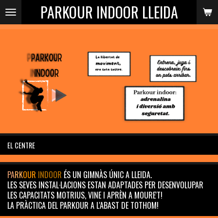
PARKOUR INDOOR LLEIDA
Ir
al
contenido
principal
EL CENTRE
PA
RK
OUR
INDOOR
ÉS UN
GIMNÀS ÚNIC
A LLEIDA.
LES SEVES INSTAL·LACIONS ESTAN ADAPTADES PER DESENVOLUPAR
LES CAPACITATS
MOTRIUS
, VINE I APRÈN A MOURE'T!
LA PRÀCTICA DEL
PARKOUR
A L'ABAST DE TOTHOM!